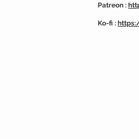
Patreon :
ht
Ko-fi :
https: