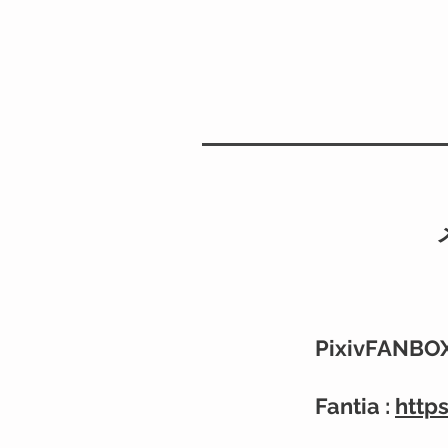
PixivFANBOX
Fantia :
http