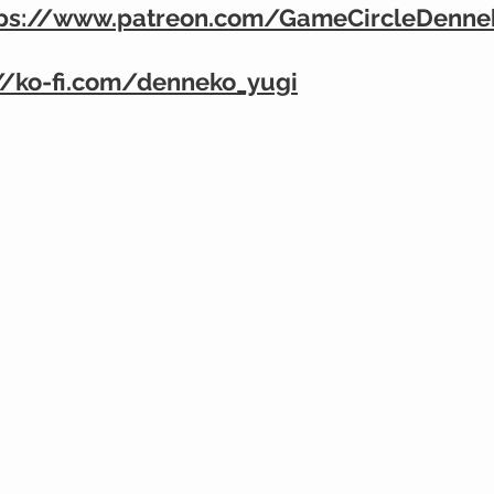
tps://www.patreon.com/GameCircleDenne
//ko-fi.com/denneko_yugi